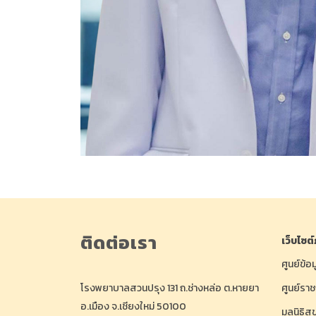
ติดต่อเรา
เว็บไซต
ศูนย์ข้อ
โรงพยาบาลสวนปรุง 131 ถ.ช่างหล่อ ต.หายยา
ศูนย์รา
อ.เมือง จ.เชียงใหม่ 50100
มูลนิธิส