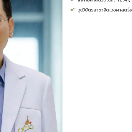
วุฒิบัตรสาขาจิตเวชศาสตร์เด